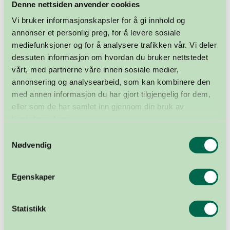
Denne nettsiden anvender cookies
Vi bruker informasjonskapsler for å gi innhold og
annonser et personlig preg, for å levere sosiale
mediefunksjoner og for å analysere trafikken vår. Vi deler
dessuten informasjon om hvordan du bruker nettstedet
vårt, med partnerne våre innen sosiale medier,
annonsering og analysearbeid, som kan kombinere den
med annen informasjon du har gjort tilgjengelig for dem,
eller som de har samlet inn gjennom din bruk av
tjenestene deres.
Samtykkevalg
Nødvendig
14. MARS 2024
Egenskaper
En gave som gir
Statistikk
Av Ine-Sofie Smedmoen Kristiansen