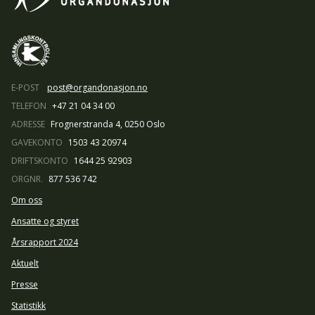
E-POST
post@organdonasjon.no
TELEFON
+47 21 04 34 00
ADRESSE
Frognerstranda 4, 0250 Oslo
GAVEKONTO
1503 43 20974
DRIFTSKONTO
1644 25 92903
ORGNR.
877 536 742
Om oss
Ansatte og styret
Årsrapport 2024
Aktuelt
Presse
Statistikk