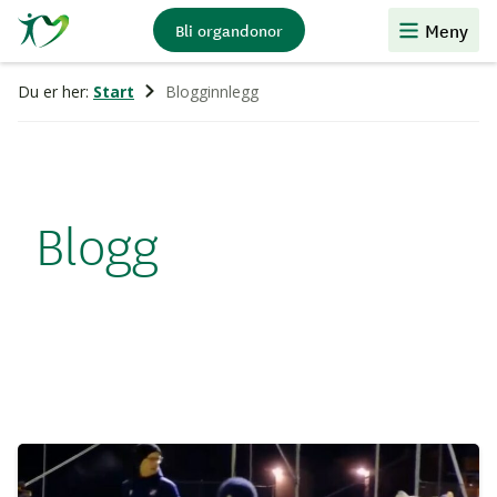
Stiftelsen
Meny
Bli organdonor
Organdonasjon
Du er her:
Start
Blogginnlegg
Blogg