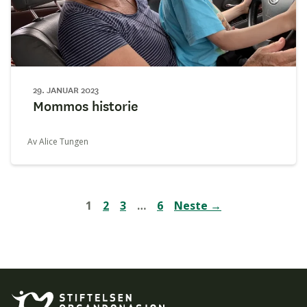
29. JANUAR 2023
Mommos historie
Av Alice Tungen
1
2
3
…
6
Neste →