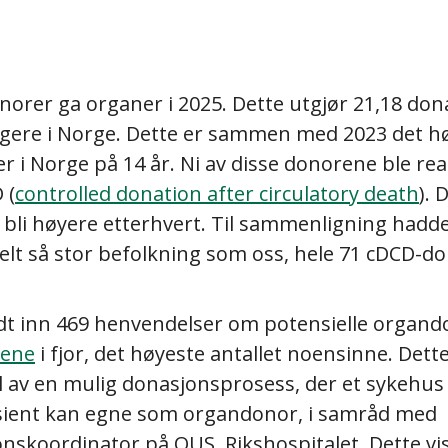
orer ga organer i 2025. Dette utgjør 21,18 don
ggere i Norge. Dette er sammen med 2023 det hø
 i Norge på 14 år. Ni av disse donorene ble rea
 (
controlled donation after circulatory death
). 
 bli høyere etterhvert. Til sammenligning hadd
t så stor befolkning som oss, hele 71 cDCD-don
ndt inn 469 henvendelser om potensielle organd
sene
i fjor, det høyeste antallet noensinne. Dett
l av en mulig donasjonsprosess, der et sykehu
ient kan egne som organdonor, i samråd med
nskoordinator på OUS, Rikshospitalet. Dette vi