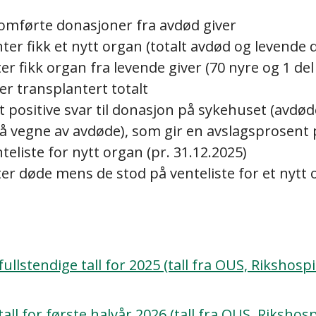
mførte donasjoner fra avdød giver
ter fikk et nytt organ (totalt avdød og levende 
er fikk organ fra levende giver (70 nyre og 1 del 
r transplantert totalt
 positive svar til donasjon på sykehuset (avdøde 
på vegne av avdøde), som gir en avslagsprosent
teliste for nytt organ (pr. 31.12.2025)
er døde mens de stod på venteliste for et nytt o
ullstendige tall for 2025 (tall fra OUS, Rikshospi
all for første halvår 2026 (tall fra OUS, Rikshosp