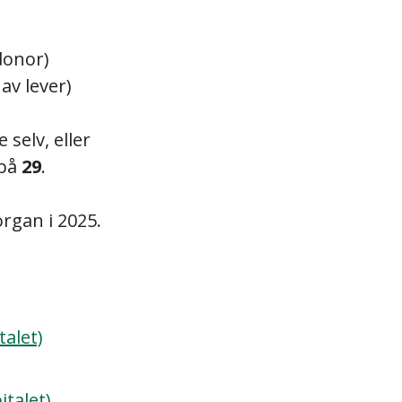
donor)
av lever)
selv, eller
 på
29
.
rgan i 2025.
talet)
italet)