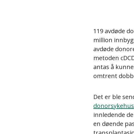
119 avdøde don
million innby
avdøde donorer
metoden cDCD
antas å kunne
omtrent dobbel
Det er ble se
donorsykehu
innledende de
en døende pas
transplantasjo