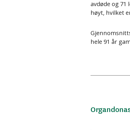
avdøde og 71 
høyt, hvilket e
Gjennomsnittsa
hele 91 år ga
Organdonasj