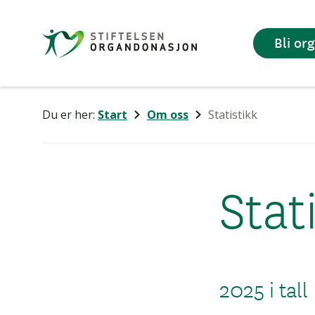
Stiftelsen
Bli or
Organdonasjon
Du er her:
Start
Om oss
Statistikk
Stat
2025 i tall