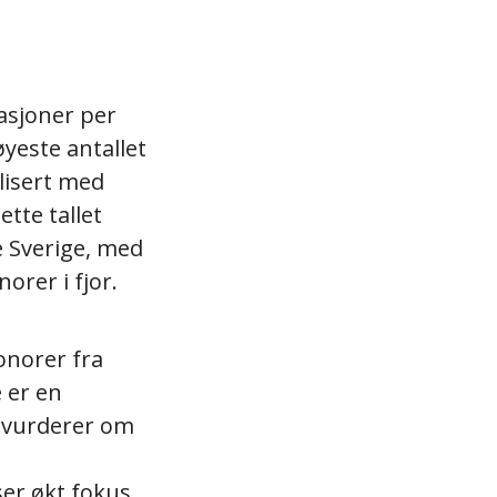
asjoner per
yeste antallet
lisert med
Dette tallet
e Sverige, med
orer i fjor.
onorer fra
e er en
s vurderer om
ser økt fokus