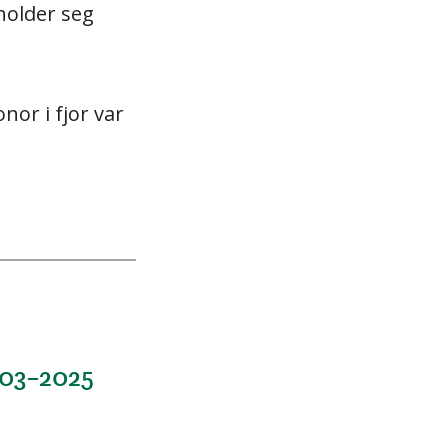
holder seg
nor i fjor var
003–2025