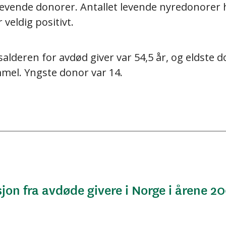
levende donorer. Antallet levende nyredonorer 
r veldig positivt.
lderen for avdød giver var 54,5 år, og eldste do
mmel. Yngste donor var 14.
on fra avdøde givere i Norge i årene 2