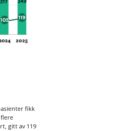
pasienter fikk
flere
t, gitt av 119