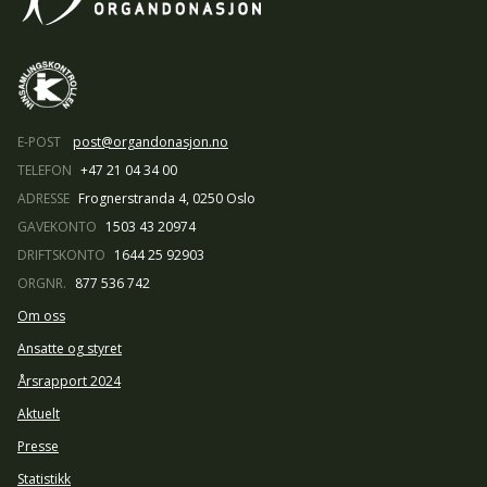
E-POST
post@organdonasjon.no
TELEFON
+47 21 04 34 00
ADRESSE
Frognerstranda 4, 0250 Oslo
GAVEKONTO
1503 43 20974
DRIFTSKONTO
1644 25 92903
ORGNR.
877 536 742
Om oss
Ansatte og styret
Årsrapport 2024
Aktuelt
Presse
Statistikk