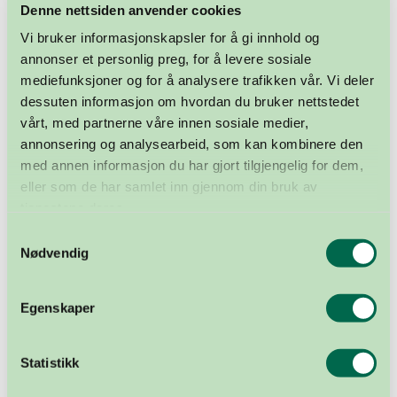
NYHET — 23. JANUAR 2026
Denne nettsiden anvender cookies
Rekordfå venter på lunger
Vi bruker informasjonskapsler for å gi innhold og
annonser et personlig preg, for å levere sosiale
mediefunksjoner og for å analysere trafikken vår. Vi deler
dessuten informasjon om hvordan du bruker nettstedet
vårt, med partnerne våre innen sosiale medier,
annonsering og analysearbeid, som kan kombinere den
med annen informasjon du har gjort tilgjengelig for dem,
eller som de har samlet inn gjennom din bruk av
tjenestene deres.
Samtykkevalg
Nødvendig
Egenskaper
NYHET — 8. JANUAR 2026
Kronprinsessens åpenhet om egen
Statistikk
sykdom redder liv