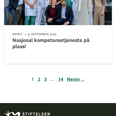
NYHET — 3. SEPTEMBER 2025
Nasjonal kompetansetjeneste på
plass!
1
2
3
…
14
Neste →