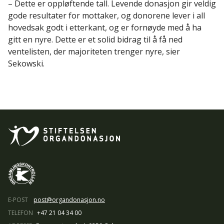
– Dette er oppløftende tall. Levende donasjon gir veldig
gode resultater for mottaker, og donorene lever i all
hovedsak godt i etterkant, og er fornøyde med å ha
gitt en nyre. Dette er et solid bidrag til å få ned
ventelisten, der majoriteten trenger nyre, sier
Sekowski.
E-POST
post@organdonasjon.no
TELEFON
+47 21 04 34 00