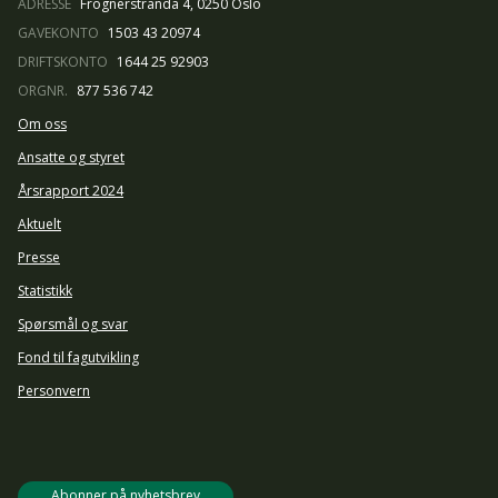
ADRESSE
Frognerstranda 4, 0250 Oslo
GAVEKONTO
1503 43 20974
DRIFTSKONTO
1644 25 92903
ORGNR.
877 536 742
Om oss
Ansatte og styret
Årsrapport 2024
Aktuelt
Presse
Statistikk
Spørsmål og svar
Fond til fagutvikling
Personvern
Abonner på nyhetsbrev