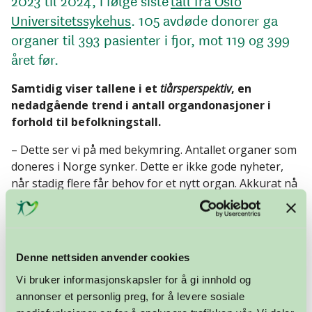
2023 til 2024, i følge siste
tall fra Oslo
Universitetssykehus
. 105 avdøde donorer ga
organer til 393 pasienter i fjor, mot 119 og 399
året før.
Samtidig viser tallene i et
tiårsperspektiv
, en
nedadgående trend i antall organdonasjoner i
forhold til befolkningstall.
– Dette ser vi på med bekymring. Antallet organer som
doneres i Norge synker. Dette er ikke gode nyheter,
når stadig flere får behov for et nytt organ. Akkurat nå
venter nesten 600 nordmenn på å få livet tilbake, sier
Aleksander Sekowski, informasjonssjef i Stiftelsen
Organdonasjon.
Denne nettsiden anvender cookies
Mens Norge ser en nedgang, øker antallet donasjoner
i nabolandene Sverige, Danmark og Finland, der
Vi bruker informasjonskapsler for å gi innhold og
politisk vilje og bedre organisering har gitt resultater.
annonser et personlig preg, for å levere sosiale
Sekowski påpeker at Norge tidligere var et forbilde,