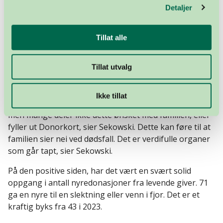
potensialet vi har her i Norge.
Detaljer
– Det er ingen grunn til at vi ikke skal kunne vise til
Tillat alle
samme resultater som våre skandinaviske naboland,
sier han.
Tillat utvalg
I tillegg må enda flere nordmenn dele sitt ja – i
form av
samtale med pårørende og et Donorkort™
.
Ikke tillat
– Nordmenn er generelt positive til organdonasjon,
men mange deler ikke dette ønsket med familien, eller
fyller ut Donorkort, sier Sekowski. Dette kan føre til at
familien sier nei ved dødsfall. Det er verdifulle organer
som går tapt, sier Sekowski.
På den positive siden, har det vært en svært solid
oppgang i antall nyredonasjoner fra levende giver. 71
ga en nyre til en slektning eller venn i fjor. Det er et
kraftig byks fra 43 i 2023.