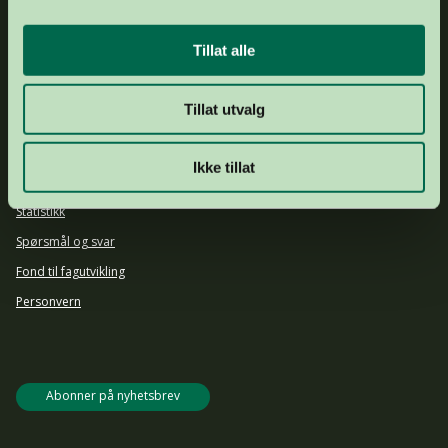
DRIFTSKONTO
1644 25 92903
ORGNR.
877 536 742
Tillat alle
Om oss
Ansatte og styret
Tillat utvalg
Årsrapport 2024
Aktuelt
Ikke tillat
Presse
Statistikk
Spørsmål og svar
Fond til fagutvikling
Personvern
Abonner på nyhetsbrev