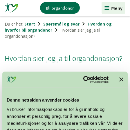
Stiftelsen
Meny
Bli organdonor
Organdonasjon
Du er her:
Start
Spørsmål og svar
Hvordan og
hvorfor bli organdonor
Hvordan sier jeg ja til
organdonasjon?
Hvordan sier jeg ja til organdonasjon?
Alt du behøver å gjøre, er å informere dine nærmeste
pårørende om at du sier ja til organdonasjon. Du kan
også
fylle ut et Donorkort
™ som en bekreftelse på at
dine nærmeste er informert. Donorkort™ kan fylles ut i
Denne nettsiden anvender cookies
din
kjernejournal
på Helsenorge, i appen «Donorkort»,
eller som fysisk kort.
Vi bruker informasjonskapsler for å gi innhold og
annonser et personlig preg, for å levere sosiale
mediefunksjoner og for å analysere trafikken vår. Vi deler
dessuten informasjon om hvordan du bruker nettstedet