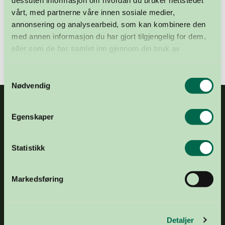
Bli organdonor
vårt, med partnerne våre innen sosiale medier,
annonsering og analysearbeid, som kan kombinere den
med annen informasjon du har gjort tilgjengelig for dem,
eller som de har samlet inn gjennom din bruk av
tjenestene deres.
Samtykkevalg
Nødvendig
Egenskaper
Statistikk
E-POST
post@organdonasjon.no
Markedsføring
TELEFON
+47 21 04 34 00
ADRESSE
Frognerstranda 4, 0250 Oslo
GAVEKONTO
1503 43 20974
Detaljer