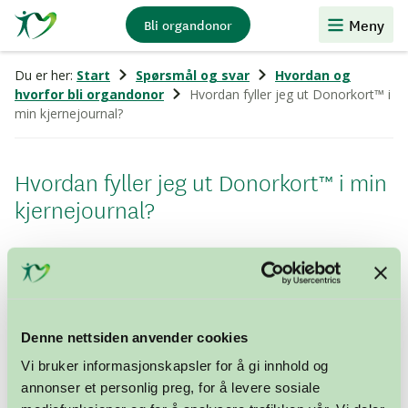
Stiftelsen
Meny
Bli organdonor
Organdonasjon
Du er her:
Start
Spørsmål og svar
Hvordan og
hvorfor bli organdonor
Hvordan fyller jeg ut Donorkort™ i
min kjernejournal?
Hvordan fyller jeg ut Donorkort™ i min
kjernejournal?
For å fylle ut Donorkort™ i din kjernejournal må du ha
fylt 16 år, og ha en elektronisk id til pålogging. Når du
er logget inn går du frem slik:
Denne nettsiden anvender cookies
Vi bruker informasjonskapsler for å gi innhold og
Huk av for å opprette Donorkort™, og bekreft.
annonser et personlig preg, for å levere sosiale
Kortet er opprettet.