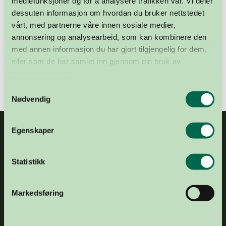
mediefunksjoner og for å analysere trafikken vår. Vi deler
Før opp to pårørende ved å klikke «Legg til
dessuten informasjon om hvordan du bruker nettstedet
pårørende».
Du bør sende disse en melding, eller
vårt, med partnerne våre innen sosiale medier,
informere dem muntlig om ditt standpunkt.
annonsering og analysearbeid, som kan kombinere den
med annen informasjon du har gjort tilgjengelig for dem,
eller som de har samlet inn gjennom din bruk av
Fyll ut Donorkort™ i kjernejournalen her
tjenestene deres.
Samtykkevalg
Nødvendig
Egenskaper
Statistikk
Markedsføring
E-POST
post@organdonasjon.no
TELEFON
+47 21 04 34 00