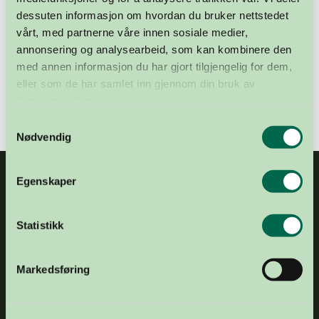
aktuelt – uansett om det foreligger skriftlig, eller ikke.
dessuten informasjon om hvordan du bruker nettstedet
vårt, med partnerne våre innen sosiale medier,
Er ditt standpunkt til organdonasjon ukjent, er det opp
annonsering og analysearbeid, som kan kombinere den
til nærmeste pårørende å ta en avgjørelse. Det er det
med annen informasjon du har gjort tilgjengelig for dem,
mange som ikke er forberedt på. Derfor er det viktig at
eller som de har samlet inn gjennom din bruk av
de er informert om ditt ønske.
tjenestene deres.
Samtykkevalg
Nødvendig
Egenskaper
Statistikk
Markedsføring
E-POST
post@organdonasjon.no
TELEFON
+47 21 04 34 00
ADRESSE
Frognerstranda 4, 0250 Oslo