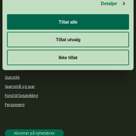
Detaljer
GAVEKONTO
1503 43 20974
DRIFTSKONTO
1644 25 92903
Tillat alle
ORGNR.
877 536 742
Om oss
Tillat utvalg
Ansatte og styret
Årsrapport 2024
Ikke tillat
Aktuelt
Presse
Statistikk
Spørsmål og svar
Fond til fagutvikling
Personvern
Abonner på nyhetsbrev