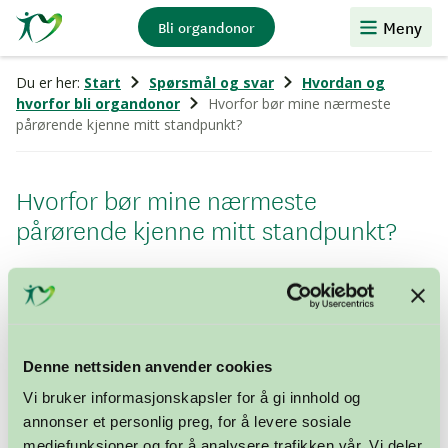
Stiftelsen
Meny
Bli organdonor
Organdonasjon
Du er her:
Start
Spørsmål og svar
Hvordan og
hvorfor bli organdonor
Hvorfor bør mine nærmeste
pårørende kjenne mitt standpunkt?
Hvorfor bør mine nærmeste
pårørende kjenne mitt standpunkt?
Nærmeste pårørende vil alltid bli bedt om å bekrefte
relevante opplysninger om deg, hvis du selv ikke er i
stand til det. Dette fordi opplysningene sykehuset har
om en pasient kan være utdaterte, manglende,
Denne nettsiden anvender cookies
feilregistrerte eller utilgjengelige. Derfor vil
Vi bruker informasjonskapsler for å gi innhold og
helsepersonell også be de pårørende om å bekrefte
annonser et personlig preg, for å levere sosiale
ditt standpunkt til organdonasjon, hvis det skulle bli
mediefunksjoner og for å analysere trafikken vår. Vi deler