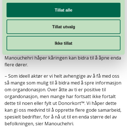
Organdonasjon har i 29 år jobbet for pasienter som
Tillat alle
venter på et livreddende organ. Rundt 600 pasienter
står til enhver tid på venteliste i Norge, og behovet er
økende.
Tillat utvalg
Informasjons- og kampanjearbeid i befolkningen er en
Ikke tillat
del av dette, men også politisk påvirkning, deltagelse i
fagråd, frivillighet og samarbeid med helsetjenesten.
Manouchehri håper kåringen kan bidra til å åpne enda
flere dører.
– Som ideell aktør er vi helt avhengige av å få med oss
så mange som mulig til å bidra med å spre informasjon
om organdonasjon. Over åtte av ti er positive til
organdonasjon, men mange har fortsatt ikke fortalt
dette til noen eller fylt ut Donorkort™. Vi håper dette
kan gi oss medvind til å opprette flere gode samarbeid,
spesielt bedrifter, for å nå ut til en enda større del av
befolkningen, sier Manouchehri.