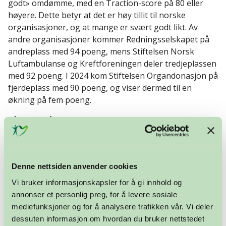
godt» omdømme, med en Traction-score på 80 eller
høyere. Dette betyr at det er høy tillit til norske
organisasjoner, og at mange er svært godt likt. Av
andre organisasjoner kommer Redningsselskapet på
andreplass med 94 poeng, mens Stiftelsen Norsk
Luftambulanse og Kreftforeningen deler tredjeplassen
med 92 poeng. I 2024 kom Stiftelsen Organdonasjon på
fjerdeplass med 90 poeng, og viser dermed til en
økning på fem poeng.
På spørsmål om hva som har bidratt til resultatet,
svarer daglig leder:
– Vi har gjort det vi alltid har gjort. Vi bygger
kommunikasjonen vår på tillit og åpenhet. Vi har det
Denne nettsiden anvender cookies
som kjerneverdier. Vi er et opplysningskontor, men vi
Vi bruker informasjonskapsler for å gi innhold og
har et mandat og det er at vi ønsker å redde liv, sier
annonser et personlig preg, for å levere sosiale
Manouchehri.
mediefunksjoner og for å analysere trafikken vår. Vi deler
dessuten informasjon om hvordan du bruker nettstedet