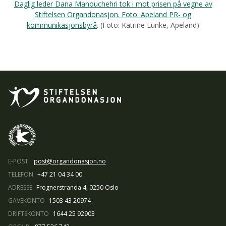
Daglig leder Dana Manouchehri tok i mot prisen på vegne av
Stiftelsen Organdonasjon. Foto: Apeland PR- og
kommunikasjonsbyrå
. (Foto: Katrine Lunke, Apeland)
E-POST
post@organdonasjon.no
TELEFON
+47 21 04 34 00
ADRESSE
Frognerstranda 4, 0250 Oslo
GAVEKONTO
1503 43 20974
DRIFTSKONTO
1644 25 92903