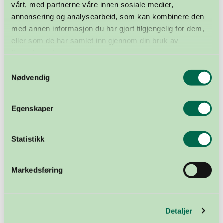
vårt, med partnerne våre innen sosiale medier,
annonsering og analysearbeid, som kan kombinere den
med annen informasjon du har gjort tilgjengelig for dem,
eller som de har samlet inn gjennom din bruk av
tjenestene deres.
Samtykkevalg
Nødvendig
Egenskaper
Traction Organisasjoner 2026: Oversikten viser resultatet av de
Statistikk
34 organisasjonene som er målt i undersøkelsen. Illustrasjon:
Apeland PR- og kommunikasjonsbyrå.
Markedsføring
Vil nå ut til flere
Det er helsevesenet som gjennomfører organdonasjon
Detaljer
og -transplantasjoner i Norge. Stiftelsen