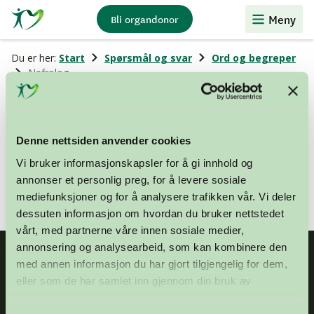
Stiftelsen
Meny
Bli organdonor
Organdonasjon
Du er her:
Start
Spørsmål og svar
Ord og begreper
Nefrolog
Nefrolog
Denne nettsiden anvender cookies
Vi bruker informasjonskapsler for å gi innhold og
Nyrelege. Spesialist i nyremedisin.
annonser et personlig preg, for å levere sosiale
mediefunksjoner og for å analysere trafikken vår. Vi deler
dessuten informasjon om hvordan du bruker nettstedet
vårt, med partnerne våre innen sosiale medier,
annonsering og analysearbeid, som kan kombinere den
med annen informasjon du har gjort tilgjengelig for dem,
eller som de har samlet inn gjennom din bruk av
tjenestene deres.