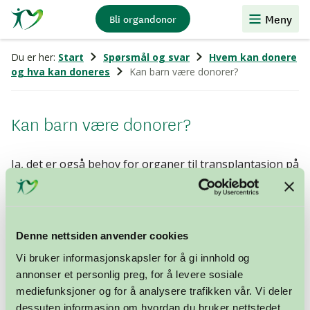
Stiftelsen
Meny
Bli organdonor
Organdonasjon
Du er her:
Start
Spørsmål og svar
Hvem kan donere
og hva kan doneres
Kan barn være donorer?
Kan barn være donorer?
Ja, det er også behov for organer til transplantasjon på
barn. Organdonasjon kan være aktuelt helt ned til
spedbarnsalderen, men dette er relativt sjeldent.
Samtykkealder til organdonasjon er 16 år. Barn under
Denne nettsiden anvender cookies
16 kan fylle ut eget Donorkort™, men det er foreldre
eller foresatte som tar avgjørelsen. Eventuelt kan
Vi bruker informasjonskapsler for å gi innhold og
foreldre skrive barnets navn inn i sitt eget Donorkort™.
annonser et personlig preg, for å levere sosiale
Har man litt større barn, kan det være lurt å snakke
mediefunksjoner og for å analysere trafikken vår. Vi deler
med dem om organdonasjon, slik at man er orientert
dessuten informasjon om hvordan du bruker nettstedet