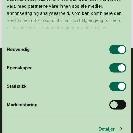
om deres standpunkt. Foreldrene bør også ha avklart
vårt, med partnerne våre innen sosiale medier,
dette spørsmålet seg i mellom. Organdonasjon vil ikke
annonsering og analysearbeid, som kan kombinere den
være mulig hvis en av foreldrene sier nei.
med annen informasjon du har gjort tilgjengelig for dem,
eller som de har samlet inn gjennom din bruk av
tjenestene deres.
Samtykkevalg
Nødvendig
Egenskaper
Statistikk
E-POST
post@organdonasjon.no
Markedsføring
TELEFON
+47 21 04 34 00
ADRESSE
Frognerstranda 4, 0250 Oslo
GAVEKONTO
1503 43 20974
Detaljer
DRIFTSKONTO
1644 25 92903