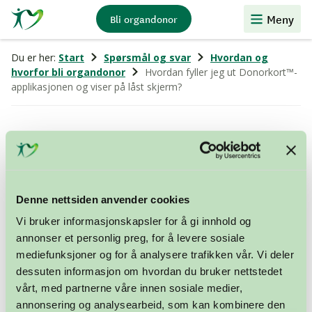
Stiftelsen
Meny
Bli organdonor
Organdonasjon
Du er her:
Start
Spørsmål og svar
Hvordan og
hvorfor bli organdonor
Hvordan fyller jeg ut Donorkort™-
applikasjonen og viser på låst skjerm?
Hvordan fyller jeg ut Donorkort™-
applikasjonen og viser på låst skjerm?
Dette avhenger av hva slags telefon du har, og står
Denne nettsiden anvender cookies
beskrevet inne i selve applikasjonen. Trykk på meny-
Vi bruker informasjonskapsler for å gi innhold og
ikonet øverst til høyre (tre prikker) når du er på
annonser et personlig preg, for å levere sosiale
hovedsiden, og velg deretter «Låst skjerm». Her finner
mediefunksjoner og for å analysere trafikken vår. Vi deler
du stegvise instruksjoner for hvordan du legger ditt
dessuten informasjon om hvordan du bruker nettstedet
utfylte kort på låst skjerm.
vårt, med partnerne våre innen sosiale medier,
annonsering og analysearbeid, som kan kombinere den