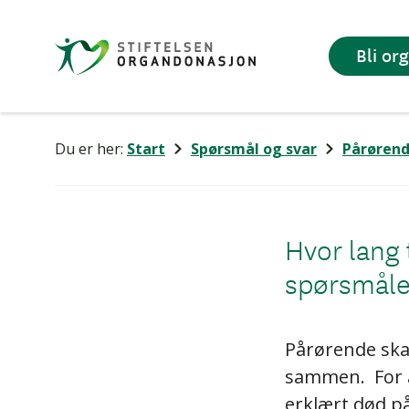
Stiftelsen
Bli or
Organdonasjon
Du er her:
Start
Spørsmål og svar
Pårøren
Hvor lang 
spørsmålet
Pårørende skal
sammen. For a
erklært død p