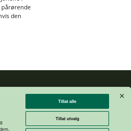
e pårørende
hvis den
Abonner på nyhetsbrev
Tillat alle
m
Tillat utvalg
og
 dem,