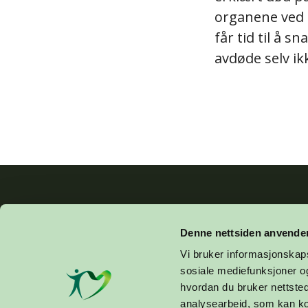
organene ved h
får tid til å 
avdøde selv ik
E-POST
Denne nettsiden anvende
TELEFON
Vi bruker informasjonskapsl
ADRESSE
F
sosiale mediefunksjoner og
GAVEKONT
hvordan du bruker nettsted
DRIFTSKON
analysearbeid, som kan ko