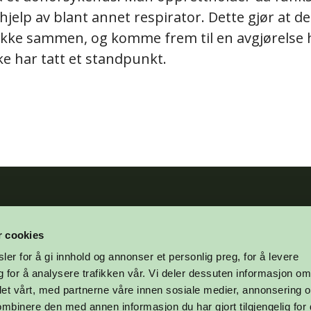
jelp av blant annet respirator. Dette gjør at d
snakke sammen, og komme frem til en avgjørelse 
ke har tatt et standpunkt.
post@organdonasjon.no
Om oss
Ansatte og styret
r cookies
+47 21 04 34 00
Årsrapport 2024
er for å gi innhold og annonser et personlig preg, for å levere
rognerstranda 4, 0250 Oslo
Aktuelt
Presse
 for å analysere trafikken vår. Vi deler dessuten informasjon o
O
1503 43 20974
Statistikk
et vårt, med partnerne våre innen sosiale medier, annonsering 
TO
1644 25 92903
Spørsmål og svar
mbinere den med annen informasjon du har gjort tilgjengelig for