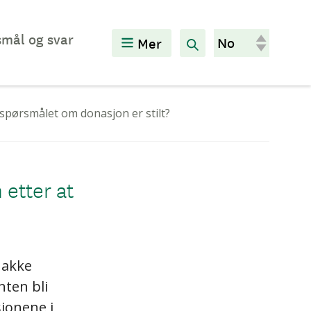
mål og svar
Mer
 spørsmålet om donasjon er stilt?
 etter at
snakke
ten bli
jonene i