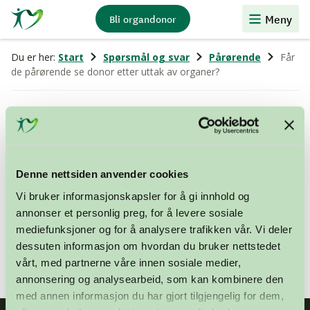
Stiftelsen
Meny
Bli organdonor
Organdonasjon
Du er her:
Start
Spørsmål og svar
Pårørende
Får
de pårørende se donor etter uttak av organer?
Får de pårørende se donor etter uttak
av organer?
Denne nettsiden anvender cookies
Ja. Etter at uttak av organer har funnet sted i
Vi bruker informasjonskapsler for å gi innhold og
operasjonsavdelingen, stelles den døde på samme
annonser et personlig preg, for å levere sosiale
måte som alle andre som dør på et sykehus, og
mediefunksjoner og for å analysere trafikken vår. Vi deler
pårørende får anledning til å ta avskjed på vanlig måte.
dessuten informasjon om hvordan du bruker nettstedet
vårt, med partnerne våre innen sosiale medier,
annonsering og analysearbeid, som kan kombinere den
med annen informasjon du har gjort tilgjengelig for dem,