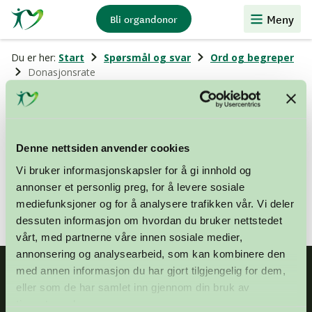
Stiftelsen
Meny
Bli organdonor
Organdonasjon
Du er her:
Start
Spørsmål og svar
Ord og begreper
Donasjonsrate
Donasjonsrate
Denne nettsiden anvender cookies
Antall donorer i et land, delt på innbyggertall. Oppgis
Vi bruker informasjonskapsler for å gi innhold og
som regel i «per million innbyggere» (PMI).
annonser et personlig preg, for å levere sosiale
mediefunksjoner og for å analysere trafikken vår. Vi deler
dessuten informasjon om hvordan du bruker nettstedet
vårt, med partnerne våre innen sosiale medier,
annonsering og analysearbeid, som kan kombinere den
med annen informasjon du har gjort tilgjengelig for dem,
eller som de har samlet inn gjennom din bruk av
tjenestene deres.