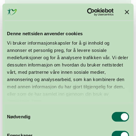
Denne nettsiden anvender cookies
Vi bruker informasjonskapsler for å gi innhold og
annonser et personlig preg, for å levere sosiale
mediefunksjoner og for å analysere trafikken vår. Vi deler
dessuten informasjon om hvordan du bruker nettstedet
Åtte av ti nordmenn er i dag positive til
vårt, med partnerne våre innen sosiale medier,
organdonasjon. Men over en million av dem har
annonsering og analysearbeid, som kan kombinere den
ennå ikke gjort noe med sitt standpunkt. Det vil
med annen informasjon du har gjort tilgjengelig for dem,
si at de hverken har informert sine nærmeste,
eller som de har samlet inn gjennom din bruk av
eller fylt ut et Donorkort™.
tjenestene deres.
Samtykkevalg
Vi har dratt ut i Oslos gater med Jon Almaas for å møte
Nødvendig
noen av disse gjerdesitterne. Kjenner deres nærmeste
til at de er positive? Har de fylt ut et Donorkort? Vet de
Egenskaper