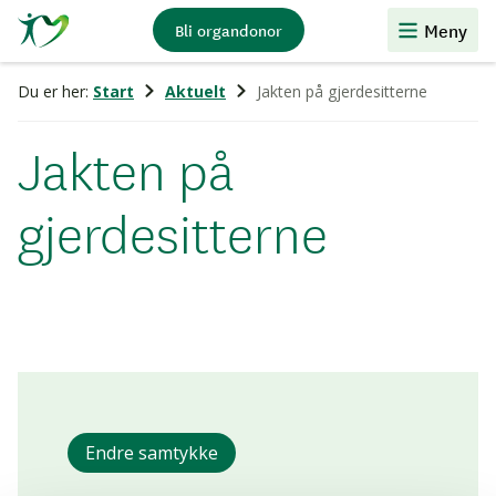
Stiftelsen
Meny
Bli organdonor
Organdonasjon
Du er her:
Start
Aktuelt
Jakten på gjerdesitterne
Jakten på
gjerdesitterne
Endre samtykke