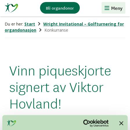
Stiftelsen
Meny
Bli organdonor
Organdonasjon
Du er her:
Start
Wright Invitational – Golfturnering for
organdonasjon
Konkurranse
Vinn piqueskjorte
signert av Viktor
Hovland!
Meld deg på nyhetsbrev og bli med i trekningen av