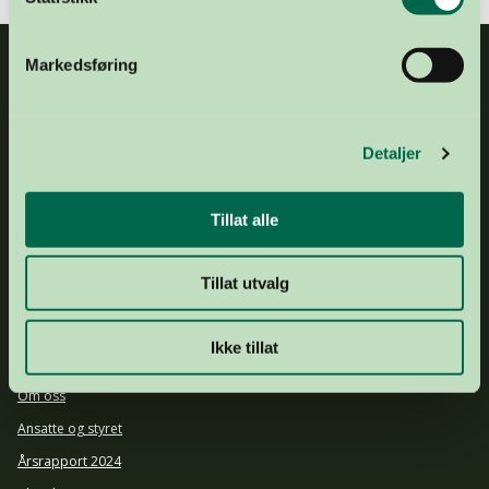
Markedsføring
Detaljer
Tillat alle
E-POST
post@organdonasjon.no
TELEFON
+47 21 04 34 00
ADRESSE
Frognerstranda 4, 0250 Oslo
Tillat utvalg
GAVEKONTO
1503 43 20974
DRIFTSKONTO
1644 25 92903
Ikke tillat
ORGNR.
877 536 742
Om oss
Ansatte og styret
Årsrapport 2024