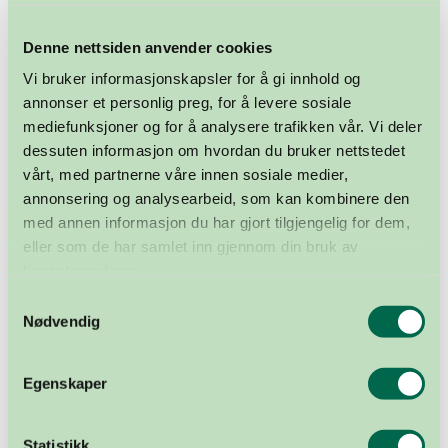
en piqueskjorte signert av Viktor Hovland! Fyll ut
og send inn skjemaet under innen søndag 29. juni
Denne nettsiden anvender cookies
for å være med. Vinneren trekkes og kontaktes 2.
Vi bruker informasjonskapsler for å gi innhold og
juli.
annonser et personlig preg, for å levere sosiale
mediefunksjoner og for å analysere trafikken vår. Vi deler
dessuten informasjon om hvordan du bruker nettstedet
vårt, med partnerne våre innen sosiale medier,
annonsering og analysearbeid, som kan kombinere den
med annen informasjon du har gjort tilgjengelig for dem,
eller som de har samlet inn gjennom din bruk av
tjenestene deres.
Samtykkevalg
Nødvendig
Personvernerklæringen
Egenskaper
Statistikk