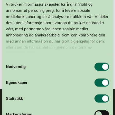
Vi bruker informasjonskapsler for å gi innhold og
annonser et personlig preg, for å levere sosiale
mediefunksjoner og for å analysere trafikken vår. Vi deler
dessuten informasjon om hvordan du bruker nettstedet
vårt, med partnerne våre innen sosiale medier,
annonsering og analysearbeid, som kan kombinere den
med annen informasjon du har gjort tilgjengelig for dem,
TVNorge-programmet «Typisk deg» tok nylig for seg
eller som de har samlet inn gjennom din bruk av
temaet «gaver», og blant annet organdonasjon. Se den
tjenestene deres.
sterke historien til Troels som har fått hjerte, lunger,
Samtykkevalg
lever og nyre – og ikke minst gitt bort sitt eget hjerte.
Nødvendig
Egenskaper
Statistikk
Markedsføring