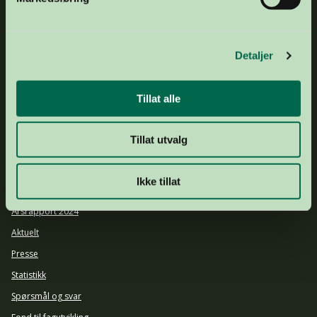
Detaljer
E-POST
post@organdonasjon.no
TELEFON
+47 21 04 34 00
ADRESSE
Frognerstranda 4, 0250 Oslo
Tillat alle
GAVEKONTO
1503 43 20974
DRIFTSKONTO
1644 25 92903
Tillat utvalg
ORGNR.
877 536 742
Om oss
Ikke tillat
Ansatte og styret
Årsrapport 2024
Aktuelt
Presse
Statistikk
Spørsmål og svar