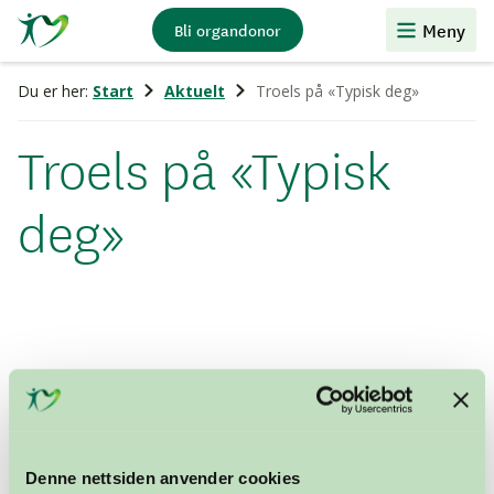
Stiftelsen
Meny
Bli organdonor
Organdonasjon
Du er her:
Start
Aktuelt
Troels på «Typisk deg»
Troels på «Typisk
deg»
Denne nettsiden anvender cookies