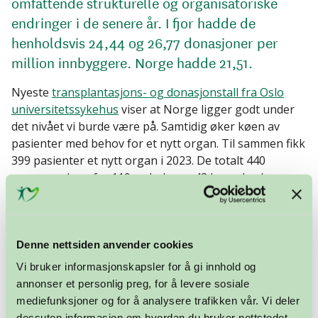
omfattende strukturelle og organisatoriske
endringer i de senere år. I fjor hadde de
henholdsvis 24,44 og 26,77 donasjoner per
million innbyggere. Norge hadde 21,51.
Nyeste
transplantasjons- og donasjonstall fra Oslo
universitetssykehus
viser at Norge ligger godt under
det nivået vi burde være på. Samtidig øker køen av
pasienter med behov for et nytt organ. Til sammen fikk
399 pasienter et nytt organ i 2023. De totalt 440
organene kom fra 119 avdøde, og 43 levende, donorer.
Til tross for at dette samlet utgjør en økning på nesten
fem prosent fra året før, er den langsiktige trenden i
Norge nedadgående.
Denne nettsiden anvender cookies
Vi bruker informasjonskapsler for å gi innhold og
Se til Finland!
annonser et personlig preg, for å levere sosiale
mediefunksjoner og for å analysere trafikken vår. Vi deler
– Det er ingen grunn til at ikke Norge også skal kunne
dessuten informasjon om hvordan du bruker nettstedet