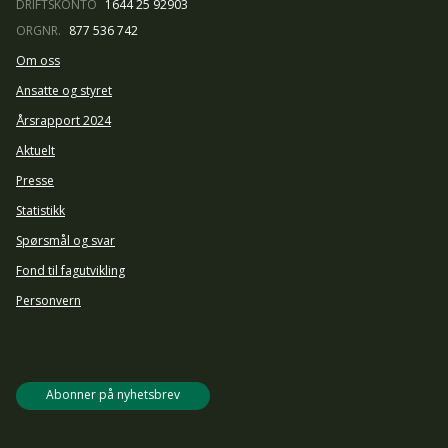
DRIFTSKONTO
1644 25 92903
ORGNR.
877 536 742
Om oss
Ansatte og styret
Årsrapport 2024
Aktuelt
Presse
Statistikk
Spørsmål og svar
Fond til fagutvikling
Personvern
Abonner på nyhetsbrev