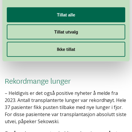
når man vet at ventelistene stadig blir lengre, og folk
dør mens de venter. Ved utgangen av fjoråret ventet
Tillat alle
584 pasienter på et livreddende organ.
Antall nyrer fra avdød giver har gått noe opp fra
Tillat utvalg
fjoråret. Samtidig holder antall nyrer fra levende giver
seg på et stabilt, lavt nivå; 43 donorer ga en nyre til et
Ikke tillat
familiemedlem, eller nær venn i fjor. Det er nesten en
halvering i forhold til 2017, da 77 gjorde det samme.
Rekordmange lunger
– Heldigvis er det også positive nyheter å melde fra
2023. Antall transplanterte lunger var rekordhøyt. Hele
37 pasienter fikk pusten tilbake med nye lunger i fjor.
For disse pasientene var transplantasjon absolutt siste
utvei, påpeker Sekowski.