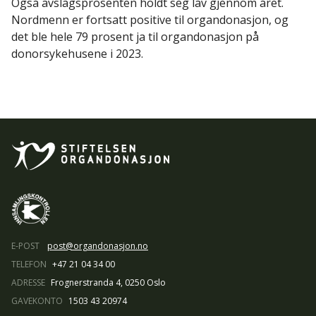
Også avslagsprosenten holdt seg lav gjennom året.
Nordmenn er fortsatt positive til organdonasjon, og
det ble hele 79 prosent ja til organdonasjon på
donorsykehusene i 2023.
E-POST
post@organdonasjon.no
TELEFON
+47 21 04 34 00
ADRESSE
Frognerstranda 4, 0250 Oslo
GAVEKONTO
1503 43 20974