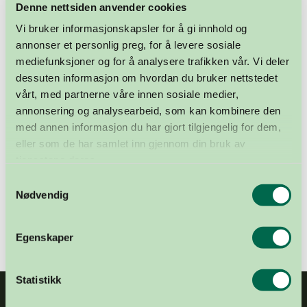
Denne nettsiden anvender cookies
Donasjonsdagen. Standkontakten på
Vi bruker informasjonskapsler for å gi innhold og
standen du har meldt deg på, vil ta kontakt
annonser et personlig preg, for å levere sosiale
med deg.
mediefunksjoner og for å analysere trafikken vår. Vi deler
dessuten informasjon om hvordan du bruker nettstedet
vårt, med partnerne våre innen sosiale medier,
annonsering og analysearbeid, som kan kombinere den
med annen informasjon du har gjort tilgjengelig for dem,
eller som de har samlet inn gjennom din bruk av
tjenestene deres.
Samtykkevalg
Nødvendig
Egenskaper
Statistikk