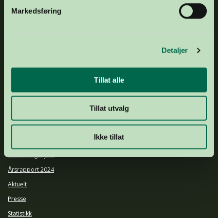
Markedsføring
Detaljer
E-POST
post@organdonasjon.no
TELEFON
+47 21 04 34 00
Tillat alle
ADRESSE
Frognerstranda 4, 0250 Oslo
GAVEKONTO
1503 43 20974
Tillat utvalg
DRIFTSKONTO
1644 25 92903
ORGNR.
877 536 742
Ikke tillat
Om oss
Ansatte og styret
Årsrapport 2024
Aktuelt
Presse
Statistikk