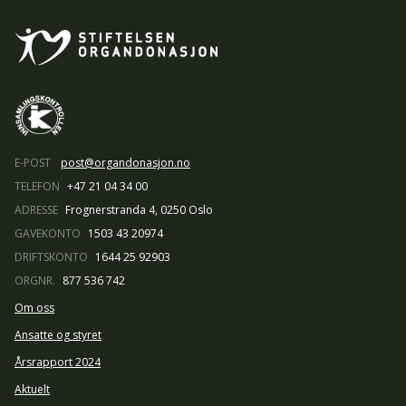
E-POST
post@organdonasjon.no
TELEFON
+47 21 04 34 00
ADRESSE
Frognerstranda 4, 0250 Oslo
GAVEKONTO
1503 43 20974
DRIFTSKONTO
1644 25 92903
ORGNR.
877 536 742
Om oss
Ansatte og styret
Årsrapport 2024
Aktuelt