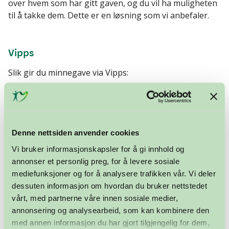
over hvem som har gitt gaven, og du vil ha muligheten
til å takke dem. Dette er en løsning som vi anbefaler.
Vipps
Slik gir du minnegave via Vipps:
Åpne Vipps-appen
Klikk «Send»
Søk opp nr 636842
Fyll inn beløpet du ønsker å gi, og navn på avdøde
Denne nettsiden anvender cookies
i meldingsfeltet.
Vi bruker informasjonskapsler for å gi innhold og
annonser et personlig preg, for å levere sosiale
Dette er en betalingsløsning som ikke gir de
mediefunksjoner og for å analysere trafikken vår. Vi deler
pårørende automatisk oversikt over hvem som har gitt
dessuten informasjon om hvordan du bruker nettstedet
gave. Ta kontakt med oss om du ønsker å vite mer om
vårt, med partnerne våre innen sosiale medier,
minnegavene som har kommet inn.
annonsering og analysearbeid, som kan kombinere den
med annen informasjon du har gjort tilgjengelig for dem,