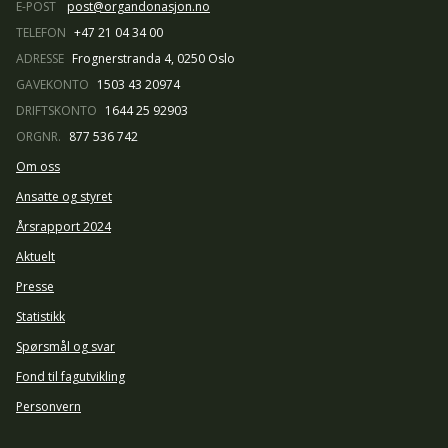
E-POST
post@organdonasjon.no
TELEFON
+47 21 04 34 00
ADRESSE
Frognerstranda 4, 0250 Oslo
GAVEKONTO
1503 43 20974
DRIFTSKONTO
1644 25 92903
ORGNR.
877 536 742
Om oss
Ansatte og styret
Årsrapport 2024
Aktuelt
Presse
Statistikk
Spørsmål og svar
Fond til fagutvikling
Personvern