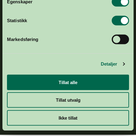
Egenskaper
ORGNR.
877 536 742
Om oss
Statistikk
Ansatte og styret
Årsrapport 2024
Markedsføring
Aktuelt
Presse
Statistikk
Detaljer
Spørsmål og svar
Fond til fagutvikling
Tillat alle
Personvern
Tillat utvalg
Abonner på nyhetsbrev
Ikke tillat