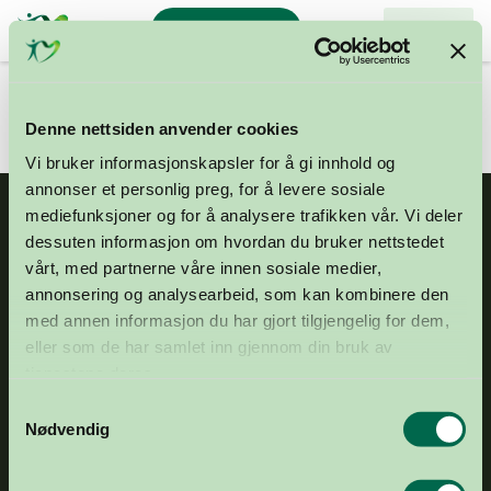
Stiftelsen
Meny
Bli organdonor
Organdonasjon
Du er her:
Start
Stands
Kjøpesenter, Dønna, Nordland
Denne nettsiden anvender cookies
Vi bruker informasjonskapsler for å gi innhold og
annonser et personlig preg, for å levere sosiale
mediefunksjoner og for å analysere trafikken vår. Vi deler
dessuten informasjon om hvordan du bruker nettstedet
vårt, med partnerne våre innen sosiale medier,
annonsering og analysearbeid, som kan kombinere den
med annen informasjon du har gjort tilgjengelig for dem,
eller som de har samlet inn gjennom din bruk av
E-POST
post@organdonasjon.no
tjenestene deres.
TELEFON
+47 21 04 34 00
Samtykkevalg
ADRESSE
Frognerstranda 4, 0250 Oslo
Nødvendig
GAVEKONTO
1503 43 20974
DRIFTSKONTO
1644 25 92903