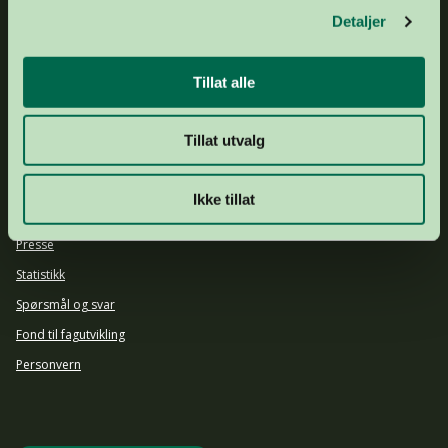
ADRESSE
Frognerstranda 4, 0250 Oslo
Detaljer
GAVEKONTO
1503 43 20974
DRIFTSKONTO
1644 25 92903
Tillat alle
ORGNR.
877 536 742
Om oss
Tillat utvalg
Ansatte og styret
Årsrapport 2024
Ikke tillat
Aktuelt
Presse
Statistikk
Spørsmål og svar
Fond til fagutvikling
Personvern