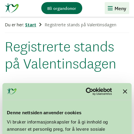
Stiftelsen
Meny
Bli organdonor
Organdonasjon
Du er her:
Start
Registrerte stands på Valentinsdagen
Registrerte stands
på Valentinsdagen
Trykk på lenkene nedenfor for å melde deg på stand.
Finner du ikke en stand i nærheten av deg, kan du
opprette en ny stand her.
Denne nettsiden anvender cookies
Vi bruker informasjonskapsler for å gi innhold og
annonser et personlig preg, for å levere sosiale