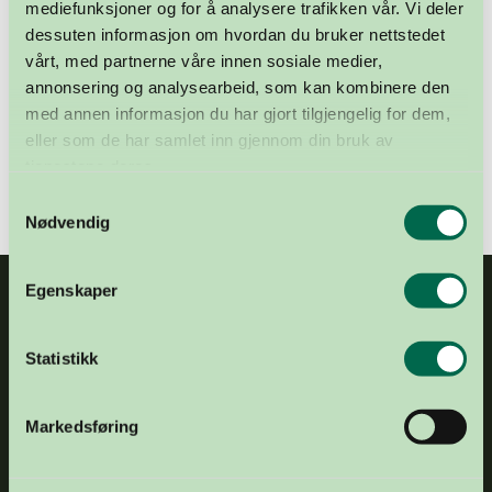
mediefunksjoner og for å analysere trafikken vår. Vi deler
Oslo
dessuten informasjon om hvordan du bruker nettstedet
Oslo
vårt, med partnerne våre innen sosiale medier,
annonsering og analysearbeid, som kan kombinere den
Kampen senter
med annen informasjon du har gjort tilgjengelig for dem,
eller som de har samlet inn gjennom din bruk av
Storo senter
tjenestene deres.
Samtykkevalg
Nødvendig
Egenskaper
Statistikk
Markedsføring
E-POST
post@organdonasjon.no
TELEFON
+47 21 04 34 00