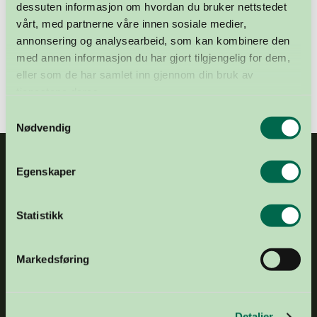
offentlig registrert, og bare de som er bosatt i landet
dessuten informasjon om hvordan du bruker nettstedet
kan etter reglene settes på venteliste for
vårt, med partnerne våre innen sosiale medier,
transplantasjon. Medisinsk nødvendig utveksling av
annonsering og analysearbeid, som kan kombinere den
organer over landegrensene reguleres og organiseres
med annen informasjon du har gjort tilgjengelig for dem,
av egne internasjonale institusjoner.
eller som de har samlet inn gjennom din bruk av
tjenestene deres.
Samtykkevalg
Nødvendig
Egenskaper
Statistikk
Markedsføring
E-POST
post@organdonasjon.no
TELEFON
+47 21 04 34 00
ADRESSE
Frognerstranda 4, 0250 Oslo
GAVEKONTO
1503 43 20974
Detaljer