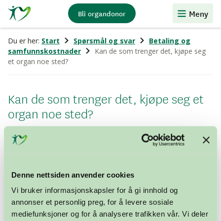
Stiftelsen
Meny
Bli organdonor
Organdonasjon
Du er her:
Start
Spørsmål og svar
Betaling og
samfunnskostnader
Kan de som trenger det, kjøpe seg
et organ noe sted?
Kan de som trenger det, kjøpe seg et
organ noe sted?
I Norge, og i de aller fleste andre land, er det
forbud
mot kjøp og salg av organer
. Slik virksomhet
forekommer dessverre likevel i enkelte land. Ingen
Denne nettsiden anvender cookies
transplantasjoner foretas i Norge med organer som er
kjøpt.
Vi bruker informasjonskapsler for å gi innhold og
annonser et personlig preg, for å levere sosiale
I mange vestlige land er uttak og bruk av organer
mediefunksjoner og for å analysere trafikken vår. Vi deler