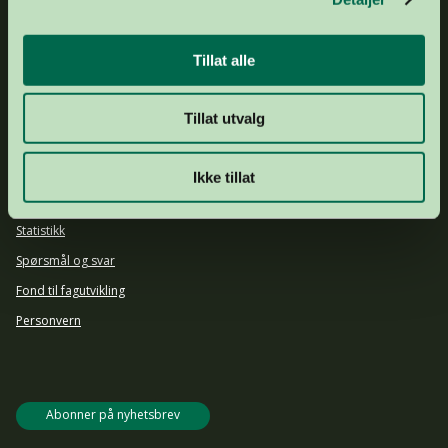
DRIFTSKONTO
1644 25 92903
ORGNR.
877 536 742
Tillat alle
Om oss
Ansatte og styret
Tillat utvalg
Årsrapport 2024
Aktuelt
Ikke tillat
Presse
Statistikk
Spørsmål og svar
Fond til fagutvikling
Personvern
Abonner på nyhetsbrev