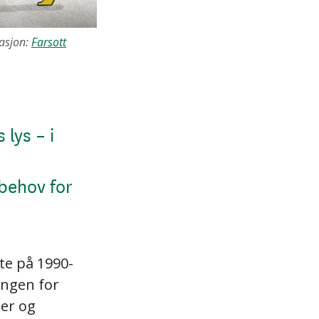
rasjon:
Farsott
 lys – i
 behov for
te på 1990-
ingen for
ter og