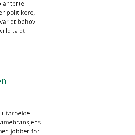
planterte
 politikere,
 var et behov
lle ta et
en
å utarbeide
klamebransjens
men jobber for