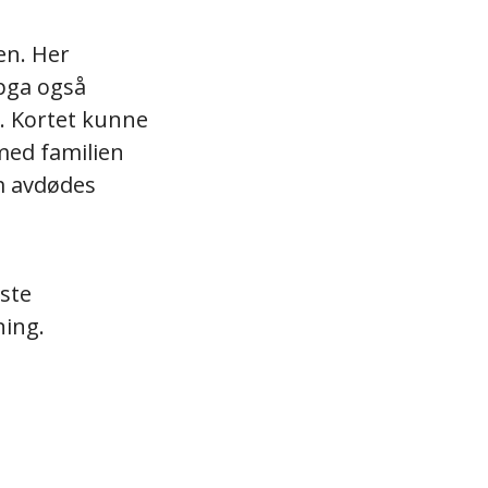
en. Her
pga også
. Kortet kunne
med familien
om avdødes
ste
ning.