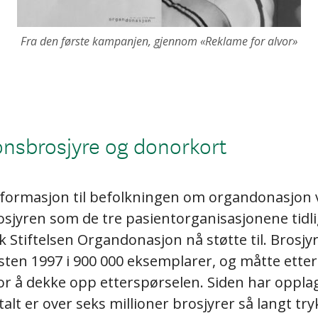
Fra den første kampanjen, gjennom «Reklame for alvor»
onsbrosjyre og donorkort
nformasjon til befolkningen om organdonasjon v
osjyren som de tre pasientorganisasjonene tidl
kk Stiftelsen Organdonasjon nå støtte til. Brosjy
sten 1997 i 900 000 eksemplarer, og måtte ette
r å dekke opp etterspørselen. Siden har opplag
talt er over seks millioner brosjyrer så langt try