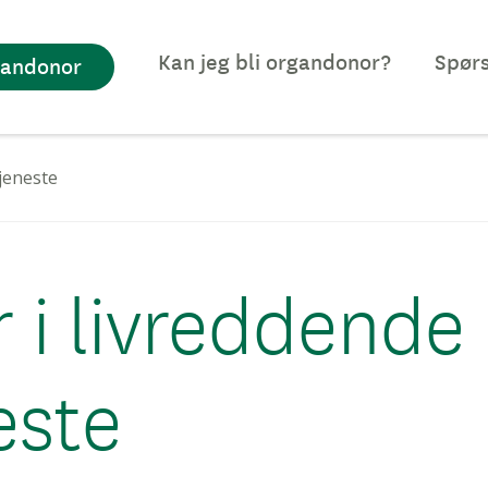
Kan jeg bli organdonor?
Spørs
gandonor
tjeneste
r i livreddende
este