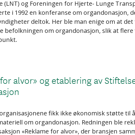
e (LNT) og Foreningen for Hjerte- Lunge Trans
erte i 1992 en konferanse om organdonasjon, der
yndigheter deltok. Her ble man enige om at det
e befolkningen om organdonasjon, slik at flere vi
punkt.
or alvor» og etablering av Stiftels
asjon
organisasjonene fikk ikke økonomisk støtte til 
ateriell om organdonasjon. Redningen ble re
saksjon «Reklame for alvor», der bransjen sam