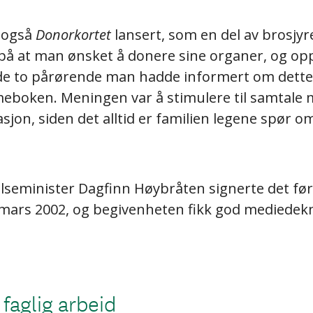
 også
Donorkortet
lansert, som en del av brosjyr
på at man ønsket å donere sine organer, og op
l de to pårørende man hadde informert om dette
eboken. Meningen var å stimulere til samtale 
jon, siden det alltid er familien legene spør 
seminister Dagfinn Høybråten signerte det før
 mars 2002, og begivenheten fikk god mediedek
 faglig arbeid