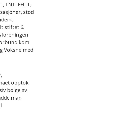
L, LNT, FHLT,
sasjoner, stod
nder».
 stiftet 6.
dsforeningen
sforbund kom
3 og Voksne med
,
emaet opptok
siv bølge av
hadde man
l