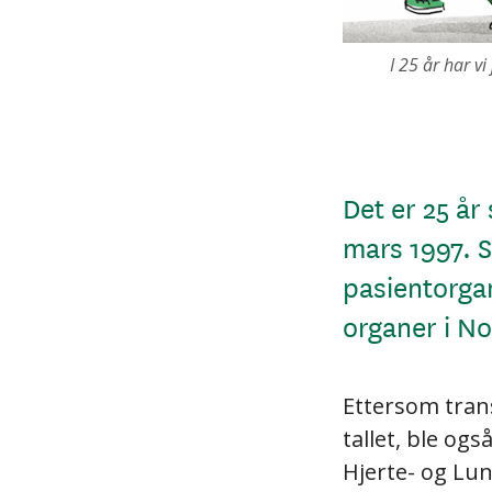
I 25 år har vi
Det er 25 år
mars 1997. S
pasientorgan
organer i No
Ettersom tran
tallet, ble og
Hjerte- og Lu