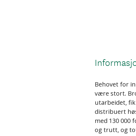
Informasj
Behovet for i
være stort. Br
utarbeidet, fi
distribuert hø
med 130 000 fo
og trutt, og to