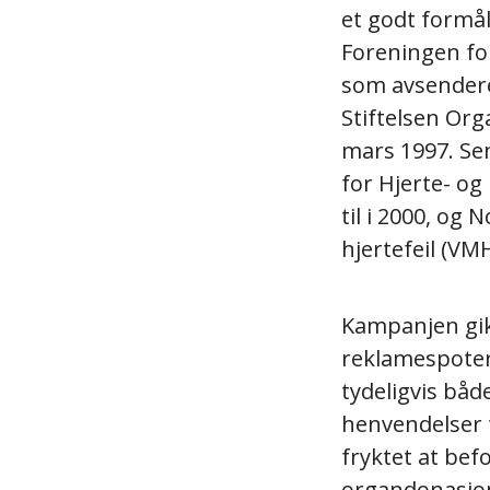
et godt formå
Foreningen for
som avsendere
Stiftelsen Org
mars 1997. Se
for Hjerte- o
til i 2000, og
hjertefeil (VMH
Kampanjen gikk
reklamespoter
tydeligvis båd
henvendelser 
fryktet at bef
organdonasjon.