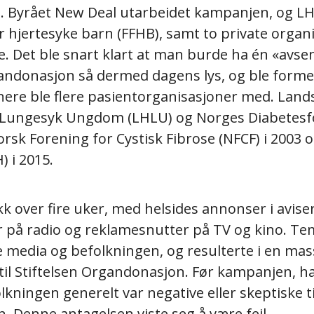
l. Byrået New Deal utarbeidet kampanjen, og LH
 hjertesyke barn (FFHB), samt to private organi
. Det ble snart klart at man burde ha én «avse
andonasjon så dermed dagens lys, og ble formelt
nere ble flere pasientorganisasjoner med. Lan
g Lungesyk Ungdom (LHLU) og Norges Diabete
 Norsk Forening for Cystisk Fibrose (NFCF) i 200
) i 2015.
 over fire uker, med helsides annonser i aviser
 på radio og reklamesnutter på TV og kino. T
e media og befolkningen, og resulterte i en mas
til Stiftelsen Organdonasjon. Før kampanjen, 
olkningen generelt var negative eller skeptiske ti
 Denne antagelsen viste seg å være feil.