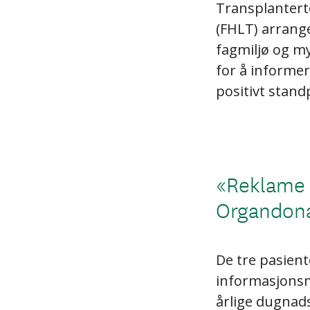
Transplantert
(FHLT) arrang
fagmiljø og m
for å informer
positivt stand
«Reklame f
Organdon
De tre pasient
informasjonsm
årlige dugnad