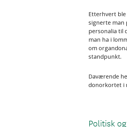
Etterhvert ble
signerte man 
personalia ti
man ha i lomm
om organdonas
standpunkt.
Daværende hel
donorkortet i
Politisk og