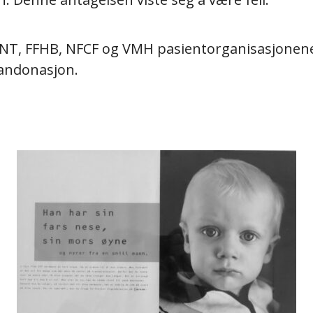
 LNT, FFHB, NFCF og VMH pasientorganisasjonen
gandonasjon.