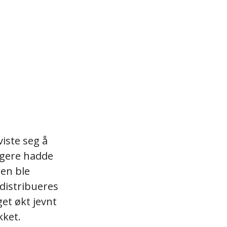
iste seg å
igere hadde
ren ble
rdistribueres
et økt jevnt
kket.