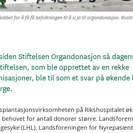
 jobbet for å få få befolkningen til å si ja til organdonasjon. Illust
 siden Stiftelsen Organdonasjon så dagens
tiftelsen, som ble opprettet av en rekke
isasjoner, ble til som et svar på økende
rge.
splantasjonsvirksomheten på Rikshospitalet øk
så behovet for antall donorer større. Landsforen
ngesyke (LHL), Landsforeningen for Nyrepasien