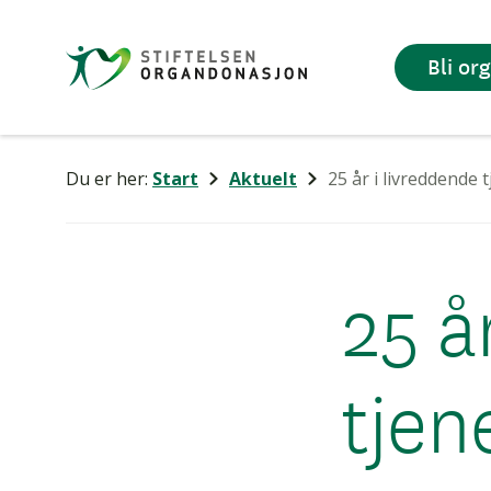
Stiftelsen
Bli or
Organdonasjon
Du er her:
Start
Aktuelt
25 år i livreddende 
25 å
tjen