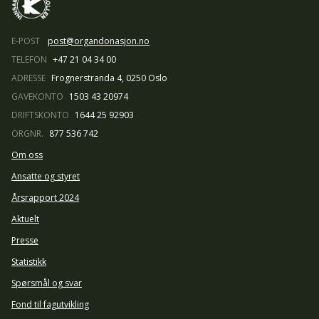
E-POST
post@organdonasjon.no
TELEFON
+47 21 04 34 00
ADRESSE
Frognerstranda 4, 0250 Oslo
GAVEKONTO
1503 43 20974
DRIFTSKONTO
1644 25 92903
ORGNR.
877 536 742
Om oss
Ansatte og styret
Årsrapport 2024
Aktuelt
Presse
Statistikk
Spørsmål og svar
Fond til fagutvikling