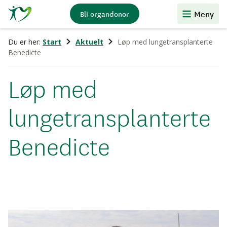
Stiftelsen
Meny
Bli organdonor
Organdonasjon
Du er her:
Start
Aktuelt
Løp med lungetransplanterte
Benedicte
Løp med
lungetransplanterte
Benedicte