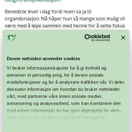
Benedicte lever i dag fordi noen sa ja til
organdonasjon. Nå håper hun så mange som mulig vil
være med å løpe sammen med henne for å sette fokus
på organdonasjon under Oslo Maraton.
Løper for sin ukjente donor
Denne nettsiden anvender cookies
– Under Oslo Maraton løper jeg for alle de som er på
Vi bruker informasjonskapsler for å gi innhold og
venteliste, alle transplanterte og ikke minst min donor,
annonser et personlig preg, for å levere sosiale
som har gitt meg mulighet til å delta. Organdonasjon
mediefunksjoner og for å analysere trafikken vår. Vi deler
betyr å få en ny sjanse. Det har bidratt til at jeg har
dessuten informasjon om hvordan du bruker nettstedet
kunnet ta en utdanning, trene, være sammen med
vårt, med partnerne våre innen sosiale medier,
venner og kjæreste. I det hele tatt leve, sier Abelló.
annonsering og analysearbeid, som kan kombinere den
med annen informasjon du har gjort tilgjengelig for dem,
eller som de har samlet inn gjennom din bruk av
Mange grunner til å løpe
tjenestene deres.