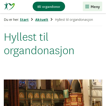
Stiftelsen
Meny
Bli organdonor
Organdonasjon
Du er her:
Start
Aktuelt
Hyllest til organdonasjon
Hyllest til
organdonasjon