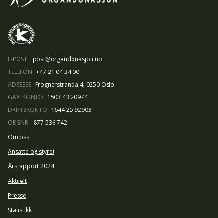
E-POST
post@organdonasjon.no
TELEFON
+47 21 04 34 00
ADRESSE
Frognerstranda 4, 0250 Oslo
GAVEKONTO
1503 43 20974
DRIFTSKONTO
1644 25 92903
ORGNR.
877 536 742
Om oss
Ansatte og styret
Årsrapport 2024
Aktuelt
Presse
Statistikk