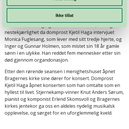
kan redde opptil syv liv etter din egen død ved å si ja til
organdonasjon?
Ikke tillat
Det ble en inderlig og varm samtale om liv, død og
nestekjærlighet da domprost Kjetil Haga intervjuet
Monica Fuglesang, som lever med sitt tredje hjerte, og
Inger og Gunnar Holmen, som mistet sin 18 år gamle
sønn i en ulykke. Han reddet fem mennesker etter sin
død gjennom organdonasjon.
Etter den rørende seansen i menighetshuset åpnet
Bragernes kirke sine dører for konsert. Domprost
Kjetil Haga åpnet konserten som han omtalte som en
hyllest til livet. Stjernekamp-vinner Knut Anders Sørum,
pianist og komponist Erlend Skomsvoll og Bragernes
kirkes jentekor ga oss en aldeles nydelig musikalsk
opplevelse, og sørget for en uforglemmelig kveld.