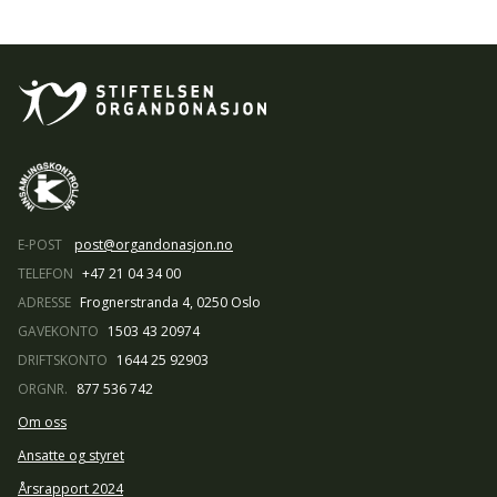
E-POST
post@organdonasjon.no
TELEFON
+47 21 04 34 00
ADRESSE
Frognerstranda 4, 0250 Oslo
GAVEKONTO
1503 43 20974
DRIFTSKONTO
1644 25 92903
ORGNR.
877 536 742
Om oss
Ansatte og styret
Årsrapport 2024