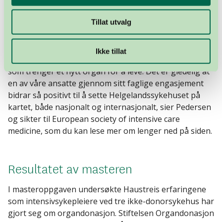
et viktig område Anna Haustreis har satt fokus på.
Tillat utvalg
– Vi vet at vi i Norge i dag mangler donorer, og når det
er sånn at vi gjennom å bli et godkjent donorsykehus
kan bidra til at flere stiller seg positive til å være
Ikke tillat
donorer, så vil det kunne hjelpe mange mennesker
som trenger et nytt organ for å leve. Det er gledelig at
en av våre ansatte gjennom sitt faglige engasjement
bidrar så positivt til å sette Helgelandssykehuset på
kartet, både nasjonalt og internasjonalt, sier Pedersen
og sikter til European society of intensive care
medicine, som du kan lese mer om lenger ned på siden.
Resultatet av masteren
I masteroppgaven undersøkte Haustreis erfaringene
som intensivsykepleiere ved tre ikke-donorsykehus har
gjort seg om organdonasjon. Stiftelsen Organdonasjon