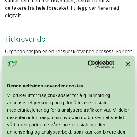
samarbeid med Rikshospitalet, deltok rundt 80
deltakere fra hele foretaket. I tillegg var flere med
digitalt.
Tidkrevende
Organdonasjon er en ressurskrevende prosess. For det
første må man ha intensivsykepleiere som kan drive
med respiratorbehandling over tid. Organdonasjon er
heller ingen akutt hendelse, så man må være forberedt
på at pasienten kan bli liggende en stund. Når man
Denne nettsiden anvender cookies
kommer til det punktet at livreddende behandling er
formålsløst og man forstår at pasienten ikke kommer
Vi bruker informasjonskapsler for å gi innhold og
til å overleve, skal behandlingsansvarlig lege avgjøre
annonser et personlig preg, for å levere sosiale
om det skal gis behandling med sikte på donasjon.
mediefunksjoner og for å analysere trafikken vår. Vi deler
Parallelt med dette må behandlingsteamet ivareta
dessuten informasjon om hvordan du bruker nettstedet
pårørende som er i en krise, samtidig som temaet
vårt, med partnerne våre innen sosiale medier,
organdonasjon tas opp.
annonsering og analysearbeid, som kan kombinere den