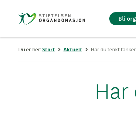
Stiftelsen
Bli or
Organdonasjon
Du er her:
Start
Aktuelt
Har du tenkt tanke
Har 