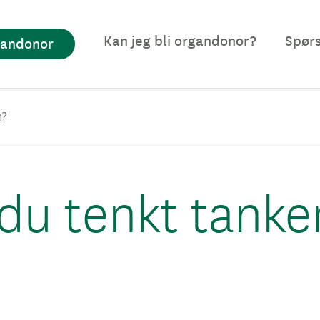
Kan jeg bli organdonor?
Spørs
gandonor
n?
du tenkt tanke