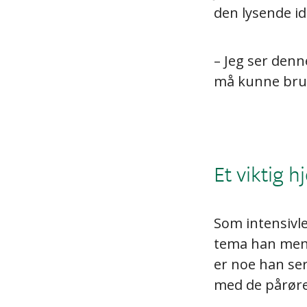
den lysende i
– Jeg ser denn
må kunne bruk
Et viktig 
Som intensivl
tema han mene
er noe han ser
med de pårør