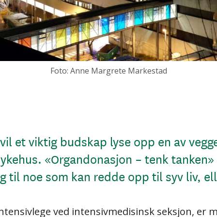
Foto: Anne Margrete Markestad
 vil et viktig budskap lyse opp en av vegge
ykehus. «Organdonasjon – tenk tanken» s
ling til noe som kan redde opp til syv liv, el
intensivlege ved intensivmedisinsk seksjon, e