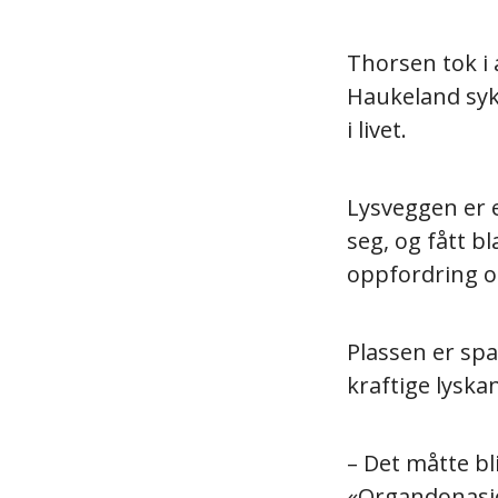
Thorsen tok i
Haukeland syke
i livet.
Lysveggen er 
seg, og fått b
oppfordring o
Plassen er sp
kraftige lyska
– Det måtte bli
«Organdonasjo