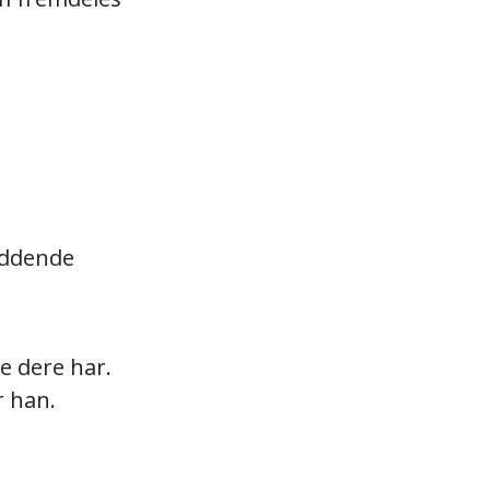
eddende
ne dere har.
r han.