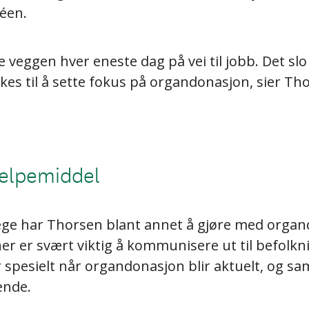
déen.
e veggen hver eneste dag på vei til jobb. Det sl
es til å sette fokus på organdonasjon, sier Th
hjelpemiddel
ege har Thorsen blant annet å gjøre med organ
r er svært viktig å kommunisere ut til befolkn
 spesielt når organdonasjon blir aktuelt, og sa
ende.