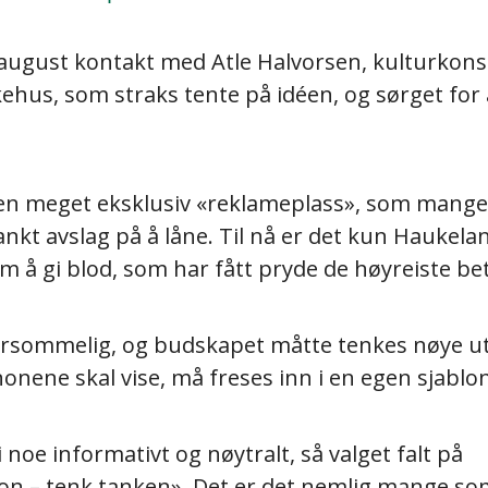
 august kontakt med Atle Halvorsen, kulturkons
hus, som straks tente på idéen, og sørget for 
en meget eksklusiv «reklameplass», som mange
lankt avslag på å låne. Til nå er det kun Haukela
m å gi blod, som har fått pryde de høyreiste b
arsommelig, og budskapet måtte tenkes nøye ut
nonene skal vise, må freses inn i en egen sjablo
 noe informativt og nøytralt, så valget falt på
n – tenk tanken». Det er det nemlig mange so