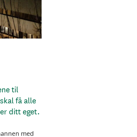
ne til
kal få alle
ler ditt eget.
r mannen med