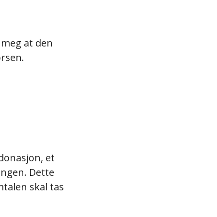
o meg at den
orsen.
donasjon, et
ingen. Dette
mtalen skal tas