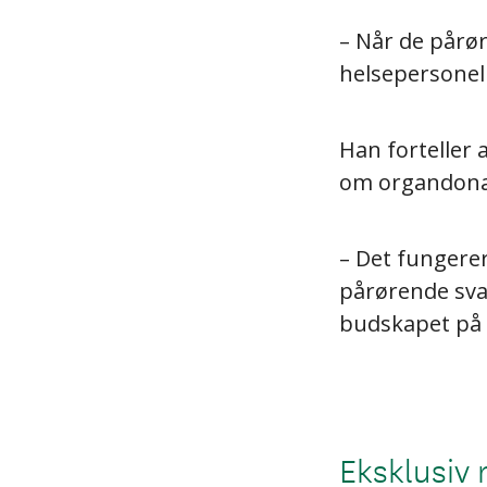
– Når de pårør
helsepersonell
Han forteller a
om organdonasj
– Det fungerer
pårørende svar
budskapet på v
Eksklusiv