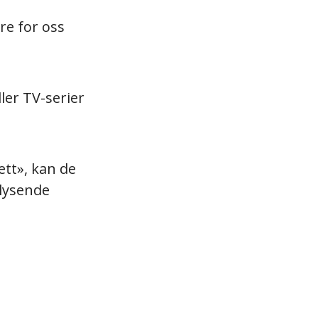
re for oss
ller TV-serier
ett», kan de
 lysende