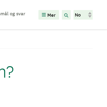
mål og svar
Mer
n?