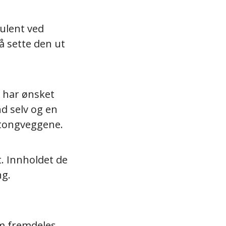
ulent ved
å sette den ut
 har ønsket
nd selv og en
etongveggene.
. Innholdet de
ng.
m fremdeles