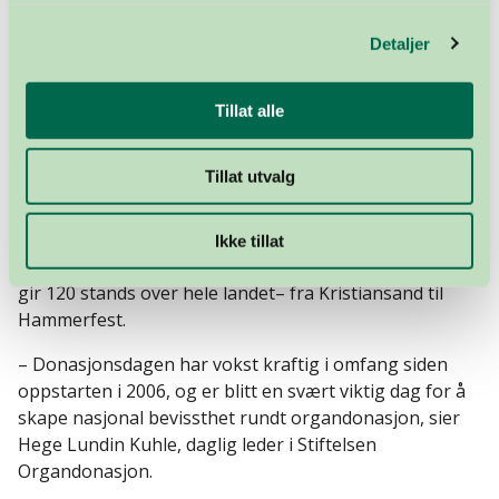
er nysgjerrige, og har ofte egne historier å fortelle.
Detaljer
Mange kjenner noen som er transplantert, sier Linja.
Hun mener at de få med negative holdninger ofte har
Tillat alle
lite kunnskap om organdonasjon.
– Derfor er det spesielt viktig med en dag som dette,
Tillat utvalg
der man når ut til det brede lag av befolkningen,
avslutter Linja.
Ikke tillat
Så langt har nesten 700 frivillige meldt seg, noe som
gir 120 stands over hele landet– fra Kristiansand til
Hammerfest.
– Donasjonsdagen har vokst kraftig i omfang siden
oppstarten i 2006, og er blitt en svært viktig dag for å
skape nasjonal bevissthet rundt organdonasjon, sier
Hege Lundin Kuhle, daglig leder i Stiftelsen
Organdonasjon.